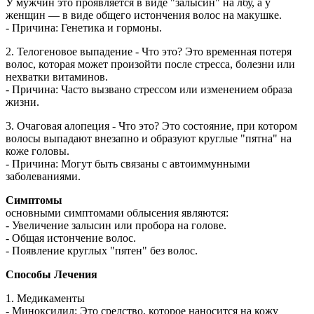
У мужчин это проявляется в виде "залысин" на лбу, а у
женщин — в виде общего истончения волос на макушке.
- Причина: Генетика и гормоны.
2. Телогеновое выпадение - Что это? Это временная потеря
волос, которая может произойти после стресса, болезни или
нехватки витаминов.
- Причина: Часто вызвано стрессом или изменением образа
жизни.
3. Очаговая алопеция - Что это? Это состояние, при котором
волосы выпадают внезапно и образуют круглые "пятна" на
коже головы.
- Причина: Могут быть связаны с автоиммунными
заболеваниями.
Симптомы
основными симптомами облысения являются:
- Увеличение залысин или пробора на голове.
- Общая истончение волос.
- Появление круглых "пятен" без волос.
Способы Лечения
1. Медикаменты
- Миноксидил: Это средство, которое наносится на кожу