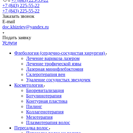
+7 (843) 225-55-22
+7 (843) 225-55-22
+7 (843) 225-55-22
Заказать звонок
E-mail
doc.khizriev@yandex.ru
Подать заявку
Услуги
Флебология (сердечно-сосудистая хирургия)
Лечение варикоза лазером
Лечение трофической язвы
Лазерная минифлебэктомия
Cклеротерапия вен
Удаление сосудистых звездочек
Косметология
Биоревитализация
Ботулинотерапия
Контурная пластика
Пилинг
Коллагенотерапия
Мезотерапия
Плазмотерапия волос
Пересадка волос