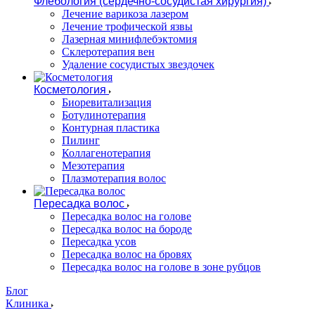
Флебология (сердечно-сосудистая хирургия)
Лечение варикоза лазером
Лечение трофической язвы
Лазерная минифлебэктомия
Cклеротерапия вен
Удаление сосудистых звездочек
Косметология
Биоревитализация
Ботулинотерапия
Контурная пластика
Пилинг
Коллагенотерапия
Мезотерапия
Плазмотерапия волос
Пересадка волос
Пересадка волос на голове
Пересадка волос на бороде
Пересадка усов
Пересадка волос на бровях
Пересадка волос на голове в зоне рубцов
Блог
Клиника